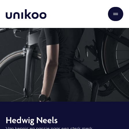
Hedwig Neels
Van kennis en passie naar een sterk merk