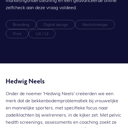
marketingondersteuning en een geavanceerde online
zelfcheck aan deze vraag voldeed.
Branding
Digital design
Merkstrategie
Print
UX / UI
Hedwig Neels
Onder de noemer 'Hedwig Neels' creëerden we een
merk dat de bekkenbodemproblematiek bij vrouwelijke
en mannelijke sporters, met specifieke focus naar
zadelklachten bij wielrenners, in de kijker zet. Met pelvic
health screenings, assessments en coaching zoekt ze