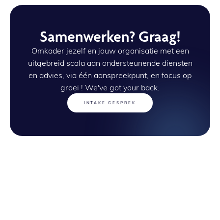
Samenwerken? Graag!
Omkader jezelf en jouw organisatie met een
uitgebreid scala aan ondersteunende diensten
en advies, via één aanspreekpunt, en focus op
groei ! We've got your back.
INTAKE GESPREK