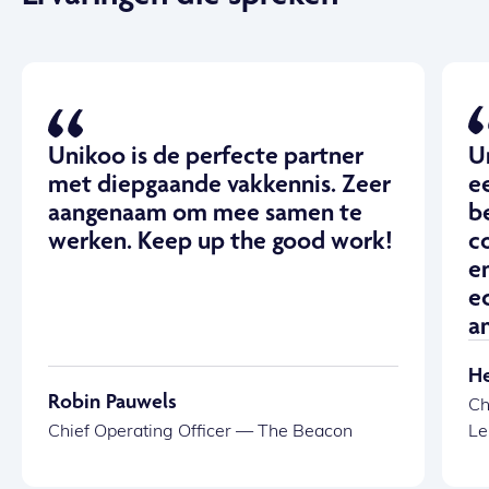
Unikoo is de perfecte partner
U
met diepgaande vakkennis. Zeer
e
aangenaam om mee samen te
b
werken. Keep up the good work!
c
e
e
a
He
Robin Pauwels
Ch
Chief Operating Officer — The Beacon
Le