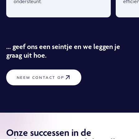
ondersteunt.
efficië
... geef ons een seintje en we leggen je
graag uit hoe.
NEEM CONTACT OP
Onze successen in de